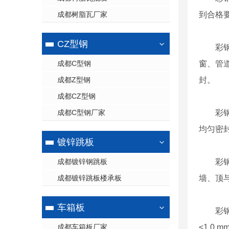
成都树脂瓦厂家
到合格
CZ型钢
彩
成都C型钢
窗、管
成都Z型钢
封。
成都CZ型钢
成都C型钢厂家
彩
均匀密
镀锌跳板
成都镀锌钢跳板
彩
成都镀锌跳板楼承板
墙、顶
车箱板
彩
成都车箱板厂家
≤1.0 m