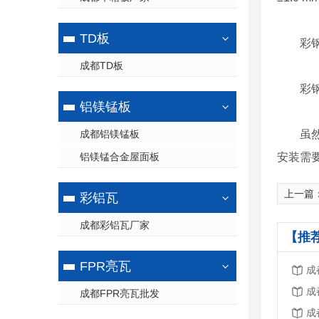
TD板
彩
成都TD板
彩
铝镁锰板
成都铝镁锰板
虽
铝镁锰合金屋面板
安装需
上一篇
彩铝瓦
成都彩铝瓦厂家
【推
FPR亮瓦
成
成
成都FPR亮瓦批发
成