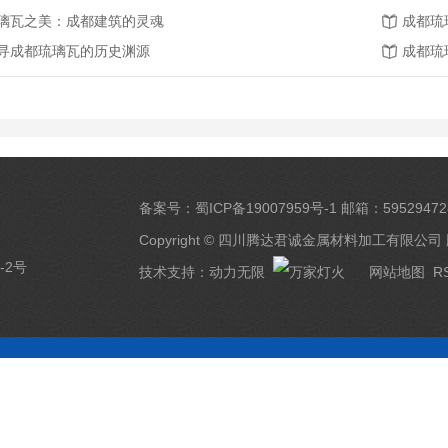
璃瓦之美：成都建筑的灵魂
成都琉
寻成都琉璃瓦的历史渊源
成都琉
备案号：
蜀ICP备19007959号-1
邮箱：59529472
Copyright © 四川腾达君诚金属材料加工有限公司
-2号
技术支持：
动力无限
网站地图
R