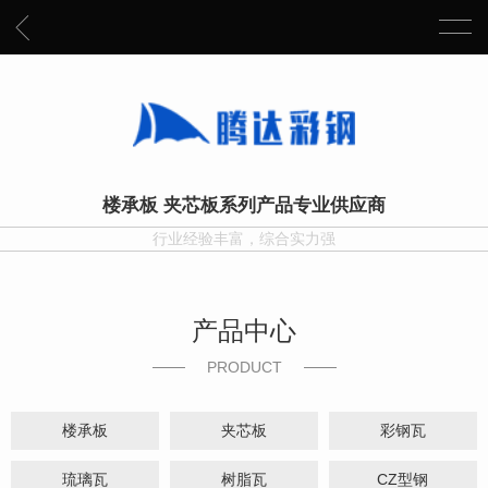
楼承板 夹芯板系列产品专业供应商
行业经验丰富，综合实力强
产品中心
PRODUCT
楼承板
夹芯板
彩钢瓦
琉璃瓦
树脂瓦
CZ型钢