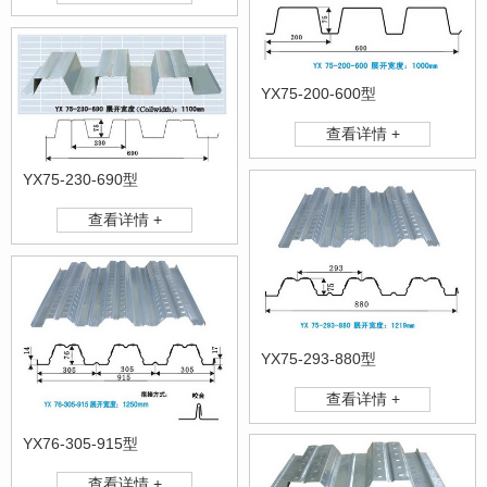
YX75-200-600型
查看详情 +
YX75-230-690型
查看详情 +
YX75-293-880型
查看详情 +
YX76-305-915型
查看详情 +