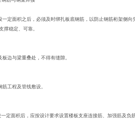
待铺设一定面积之后，必须及时绑扎板底钢筋，以防止钢筋桁架侧
.支撑稳定、可靠。
端及板边与梁重叠处，不得有缝隙。
加钢筋工程及管线敷设。
铺设一定面积后，应按设计要求设置楼板支座连接筋、加强筋及负