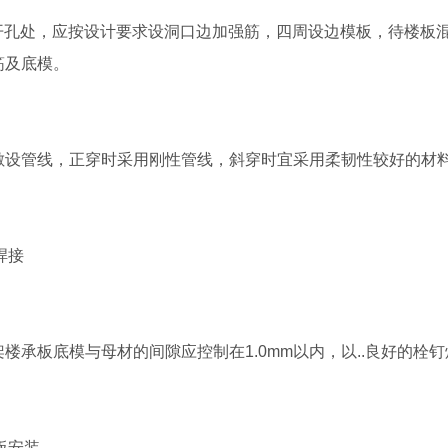
板开孔处，应按设计要求设洞口边加强筋，四周设边模板，待楼板
筋及底模。
中敷设管线，正穿时采用刚性管线，斜穿时宜采用柔韧性较好的材
钉焊接
楼承板底模与母材的间隙应控制在1.0mm以内，以..良好的栓
模板安装