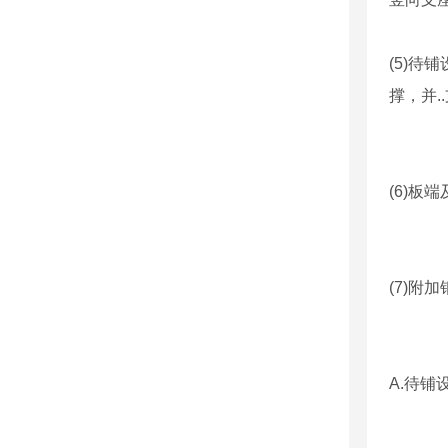
(5)
撑，并.
(6)板
(7)附
A.待