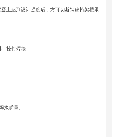
混凝土达到设计强度后，方可切断钢筋桁架楼承
料。栓钉焊接
钉焊接质量。