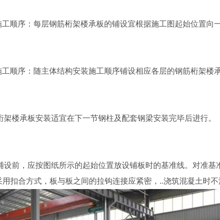
面施工顺序：每层钢筋桁架楼承板的铺设宜根据施工图起始位置向
面施工顺序：随主体结构安装施工顺序铺设相应各层的钢筋桁架楼
钢筋桁架楼承板安装适宜在下一节钢柱及配套钢梁安装完毕后进行。
楼板铺设前，应按图纸所示的起始位置放设铺板时的基准线。对准
采用扣合方式，板与板之间的拉钩连接应紧密，..浇筑混凝土时不