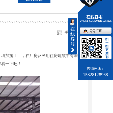
在
QQ咨询
手机扫一扫
线
客
扫
一
服
扫
更
精
加施工....，在厂房及民用住房建筑中有着非
彩
来看一下吧！
咨询热线：
15828128968