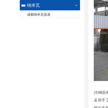
纳米瓦
成都纳米瓦批发
(4)
采用手工
竖向支