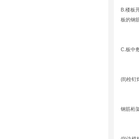
B.楼
板的钢
C.板
(8)栓
钢筋桁架
(9)边