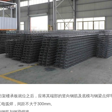
钢筋桁架楼承板就位之后，应将其端部的竖向钢筋及底模与钢梁点
电弧焊，间距不大于300mm。
座钢筋与钢梁焊接