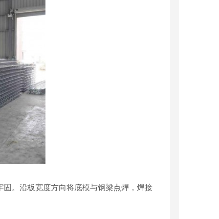
焊牢固。沿板宽度方向将底模与钢梁点焊，焊接