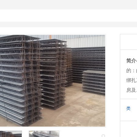
简介
的：
绑扎
房及
类 