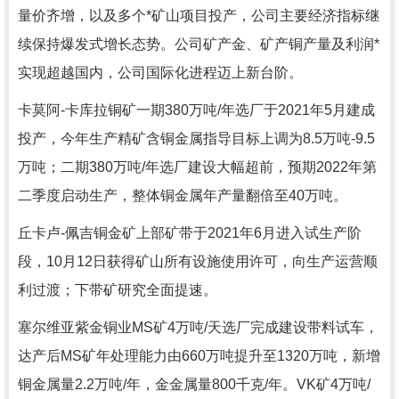
量价齐增，以及多个*矿山项目投产，公司主要经济指标继
续保持爆发式增长态势。公司矿产金、矿产铜产量及利润*
实现超越国内，公司国际化进程迈上新台阶。
卡莫阿-卡库拉铜矿一期380万吨/年选厂于2021年5月建成
投产，今年生产精矿含铜金属指导目标上调为8.5万吨-9.5
万吨；二期380万吨/年选厂建设大幅超前，预期2022年第
二季度启动生产，整体铜金属年产量翻倍至40万吨。
丘卡卢-佩吉铜金矿上部矿带于2021年6月进入试生产阶
段，10月12日获得矿山所有设施使用许可，向生产运营顺
利过渡；下带矿研究全面提速。
塞尔维亚紫金铜业MS矿4万吨/天选厂完成建设带料试车，
达产后MS矿年处理能力由660万吨提升至1320万吨，新增
铜金属量2.2万吨/年，金金属量800千克/年。VK矿4万吨/