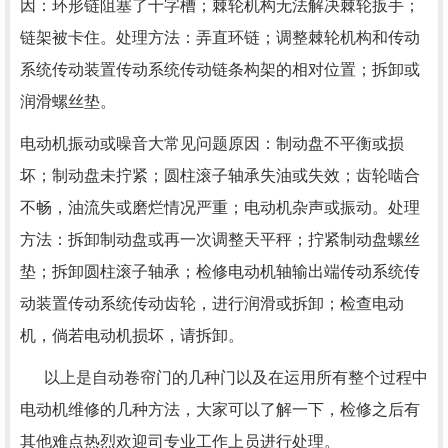
因：环形链阻塞了十字槽；棘轮机构无法解决棘轮扳手；
链架被卡住。处理方法：弄直环链；调整棘轮机构和传动
系统传动装置传动系统传动链条构架的相对位置；拆卸或
润滑螺丝垫。
电动机振动或噪音大常见问题原因：制动盘不平衡或损
坏；制动盘未拧紧；圆柱滚子轴承失油或失效；齿轮啮合
不畅，油流失或磨烂情况严重；电动机杂声或振动。处理
方法：拆卸制动盘或再一次调整天平秤；拧紧制动盘螺丝
垫；拆卸圆柱滚子轴承；检修电动机轴输出端传动系统传
动装置传动系统传动齿轮，进行润滑或拆卸；检查电动
机，倘若电动机损坏，请拆卸。
以上是自动卷帘门的几种门以及在运用所有整个过程中
电动机维修的几种方法，大家可以了解一下，检修之后有
其他难点热烈欢迎司专业工作上员进行处理。