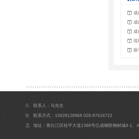
成
成
成
琉
探
联系人：马先生
联系方式：15828128968 028-87616722
地址：青白江区桂平大道1388号亿成钢联钢材城4-1、4