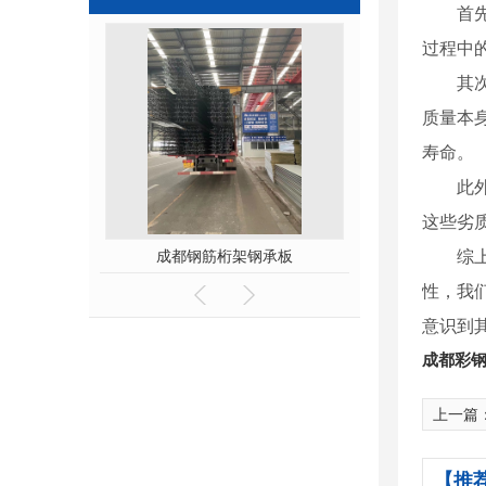
首
过程中
其
质量本
寿命。
此
这些劣
筋桁架钢承板
成都钢筋桁架楼承板厂家
综
性，我
意识到
成都彩
上一篇
【推