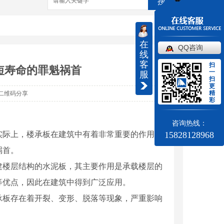
搜索
在
QQ咨询
线
客
扫
短寿命的罪魁祸首
一
服
扫
更
精
二维码分享
彩
咨询热线：
实际上，楼承板在建筑中有着非常重要的作用。
15828128968
祸首。
建楼层结构的水泥板，其主要作用是承载楼层的
等优点，因此在建筑中得到广泛应用。
承板存在着开裂、变形、脱落等现象，严重影响