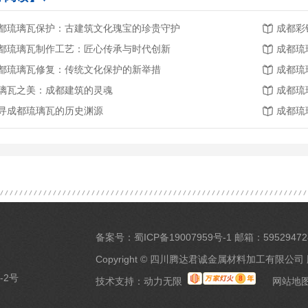
都琉璃瓦保护：古建筑文化瑰宝的珍贵守护
成都彩
都琉璃瓦制作工艺：匠心传承与时代创新
成都琉
都琉璃瓦修复：传统文化保护的新举措
成都琉
璃瓦之美：成都建筑的灵魂
成都琉
寻成都琉璃瓦的历史渊源
成都琉
备案号：
蜀ICP备19007959号-1
邮箱：59529472
Copyright © 四川腾达君诚金属材料加工有限公司
-2号
技术支持：
动力无限
网站地