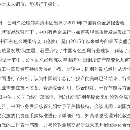
并对未来铜价走势进行了探讨。
9日，公司总经理郑高清率团出席了2019年中国有色金属报告会
别就贸易战背景下，中国有色金属行业如何实现高质量发展发出
9年中国有色金属报告会（伦敦）”是自2015年以来举办的第五次
高质量发展”为主题，着重介绍了中国有色金属行业现状，解读了
O对话环节中，公司副总经理陈羽年围绕“中国铜冶炼产能变化几何
板批发
成都TD板
成都钢筋
属工业高质量可持续发展的心得。对话中，陈羽年副总经理从近
方面进行了分析，认为中国铜冶炼行业投产的高峰已经结束，行
工业需要在技术装备、资源综合利用、综合能耗、环保节能等方
31日中午，公司总经理郑高清、副总经理陈羽年应邀来到伦敦金
利雅、中国业务发展总管刘阳给予了热情接待。会谈其间，刘阳
要实施的负责任采购标准进行了详细介绍。郑高清总经理对伦敦
所做的工作表示感谢，并与伦敦金属交易所就未来开展国际化合