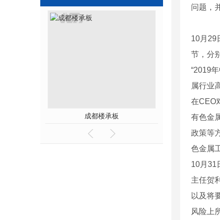
问题，
10月2
节，分
“201
属行业
在CE
成都楼承板
成都楼承
有色金
政策等
色金属
10月
主任贺
以及将
风险上