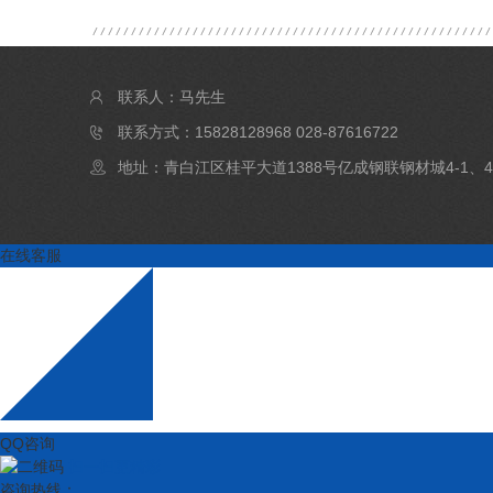
联系人：马先生
联系方式：15828128968 028-87616722
地址：青白江区桂平大道1388号亿成钢联钢材城4-1、4
在线客服
QQ咨询
扫一扫更精彩
咨询热线：