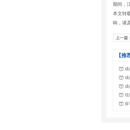
期间，
本文转
响，请
上一篇
【推
成
成
成
琉
探