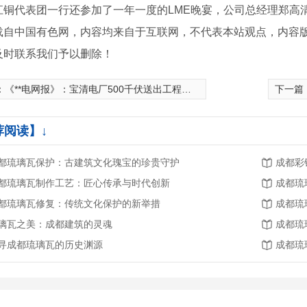
江铜代表团一行还参加了一年一度的LME晚宴，公司总经理郑高
载自中国有色网，内容均来自于互联网，不代表本站观点，内容
及时联系我们予以删除！
：
《**电网报》：宝清电厂500千伏送出工程带负荷运行
下一篇
荐阅读】↓
都琉璃瓦保护：古建筑文化瑰宝的珍贵守护
成都彩
都琉璃瓦制作工艺：匠心传承与时代创新
成都琉
都琉璃瓦修复：传统文化保护的新举措
成都琉
璃瓦之美：成都建筑的灵魂
成都琉
寻成都琉璃瓦的历史渊源
成都琉