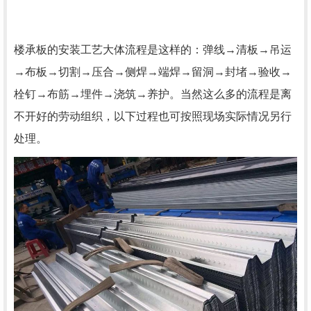
楼承板的安装工艺大体流程是这样的：弹线→清板→吊运
→布板→切割→压合→侧焊→端焊→留洞→封堵→验收→
栓钉→布筋→埋件→浇筑→养护。当然这么多的流程是离
不开好的劳动组织，以下过程也可按照现场实际情况另行
处理。