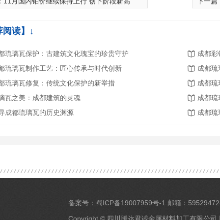
：
11月国内铂价继续保持上行 创下阶段新高
下一篇
荐阅读】↓
都琉璃瓦保护：古建筑文化瑰宝的珍贵守护
成都彩
都琉璃瓦制作工艺：匠心传承与时代创新
成都琉
都琉璃瓦修复：传统文化保护的新举措
成都琉
璃瓦之美：成都建筑的灵魂
成都琉
寻成都琉璃瓦的历史渊源
成都琉
架钢承板
成都钢筋桁架楼承板厂家
备案号：
蜀ICP备19007959号-1
邮箱：59529472
Copyright © 四川腾达君诚金属材料加工有限公司