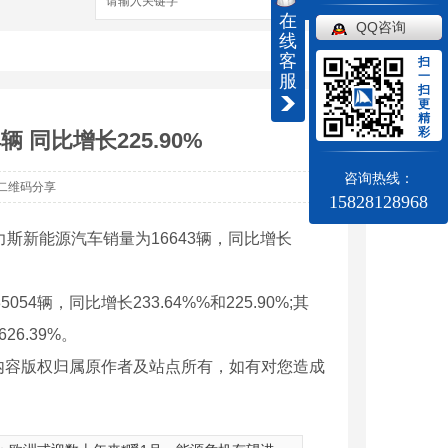
搜索
在
QQ咨询
线
客
扫
一
服
扫
更
精
彩
辆 同比增长225.90%
咨询热线：
二维码分享
15828128968
赛力斯新能源汽车销量为16643辆，同比增长
4辆，同比增长233.64%%和225.90%;其
26.39%。
内容版权归属原作者及站点所有，如有对您造成