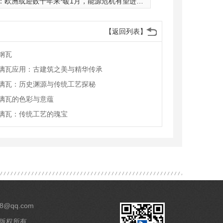
：
欧洲或迎数十年来*暖1月，能源危机有望进一步**
【返回列表】
钢瓦
璃瓦应用：古建筑之美与精华传承
璃瓦：历史渊源与传统工艺探秘
璃瓦的色彩与意蕴
璃瓦：传统工艺的瑰宝
8@qq.com
 版权所有