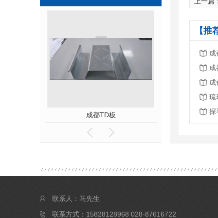
上一篇
【推
成
成
成
琉
探
批发
成都TD板
成都钢筋桁
联系人：马先生
联系方式：15828128968 028-87616722