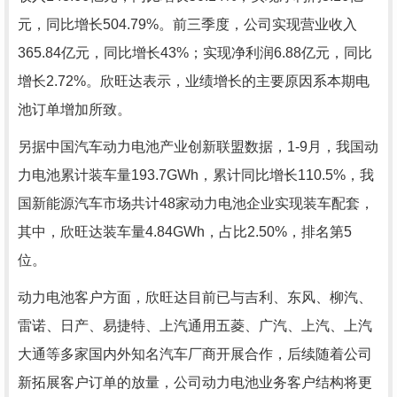
元，同比增长504.79%。前三季度，公司实现营业收入
365.84亿元，同比增长43%；实现净利润6.88亿元，同比
增长2.72%。欣旺达表示，业绩增长的主要原因系本期电
池订单增加所致。
另据中国汽车动力电池产业创新联盟数据，1-9月，我国动
力电池累计装车量193.7GWh，累计同比增长110.5%，我
国新能源汽车市场共计48家动力电池企业实现装车配套，
其中，欣旺达装车量4.84GWh，占比2.50%，排名第5
位。
动力电池客户方面，欣旺达目前已与吉利、东风、柳汽、
雷诺、日产、易捷特、上汽通用五菱、广汽、上汽、上汽
大通等多家国内外知名汽车厂商开展合作，后续随着公司
新拓展客户订单的放量，公司动力电池业务客户结构将更