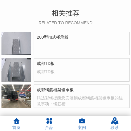
相关推荐
RELATED TO RECOMMEND
200型扣式楼承板
成都TD板
成都TD板
成都钢筋桁架钢承板
腾达彩钢提醒您安装钢成都钢筋桁架钢承板的注
意事项：钢筋桁…
首页
产品
案例
联系