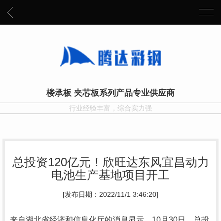
楼承板 夹芯板系列产品专业供应商
行业经验丰富，综合实力强
总投资120亿元！欣旺达东风宜昌动力
电池生产基地项目开工
[发布日期：2022/11/1 3:46:20]
来自湖北省经济和信息化厅的消息显示，10月30日，总投