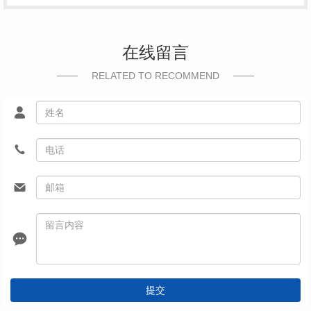
在线留言
RELATED TO RECOMMEND
提交