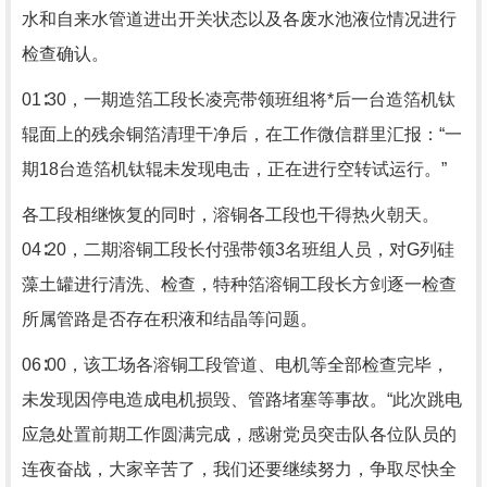
水和自来水管道进出开关状态以及各废水池液位情况进行
检查确认。
01∶30，一期造箔工段长凌亮带领班组将*后一台造箔机钛
辊面上的残余铜箔清理干净后，在工作微信群里汇报：“一
期18台造箔机钛辊未发现电击，正在进行空转试运行。”
各工段相继恢复的同时，溶铜各工段也干得热火朝天。
04∶20，二期溶铜工段长付强带领3名班组人员，对G列硅
藻土罐进行清洗、检查，特种箔溶铜工段长方剑逐一检查
所属管路是否存在积液和结晶等问题。
06∶00，该工场各溶铜工段管道、电机等全部检查完毕，
未发现因停电造成电机损毁、管路堵塞等事故。“此次跳电
应急处置前期工作圆满完成，感谢党员突击队各位队员的
连夜奋战，大家辛苦了，我们还要继续努力，争取尽快全