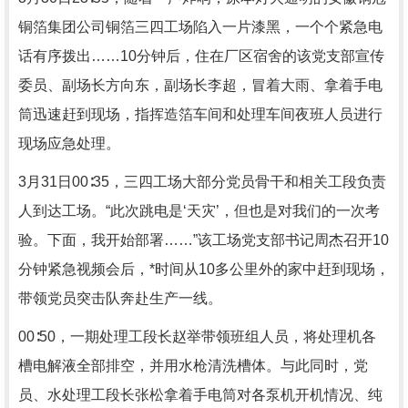
铜箔集团公司铜箔三四工场陷入一片漆黑，一个个紧急电
话有序拨出……10分钟后，住在厂区宿舍的该党支部宣传
委员、副场长方向东，副场长李超，冒着大雨、拿着手电
筒迅速赶到现场，指挥造箔车间和处理车间夜班人员进行
现场应急处理。
3月31日00∶35，三四工场大部分党员骨干和相关工段负责
人到达工场。“此次跳电是‘天灾’，但也是对我们的一次考
验。下面，我开始部署……”该工场党支部书记周杰召开10
分钟紧急视频会后，*时间从10多公里外的家中赶到现场，
带领党员突击队奔赴生产一线。
00∶50，一期处理工段长赵举带领班组人员，将处理机各
槽电解液全部排空，并用水枪清洗槽体。与此同时，党
员、水处理工段长张松拿着手电筒对各泵机开机情况、纯