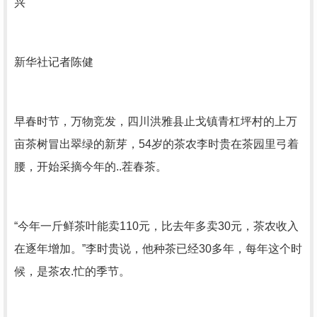
兴
新华社记者陈健
早春时节，万物竞发，四川洪雅县止戈镇青杠坪村的上万
亩茶树冒出翠绿的新芽，54岁的茶农李时贵在茶园里弓着
腰，开始采摘今年的..茬春茶。
“今年一斤鲜茶叶能卖110元，比去年多卖30元，茶农收入
在逐年增加。”李时贵说，他种茶已经30多年，每年这个时
候，是茶农.忙的季节。