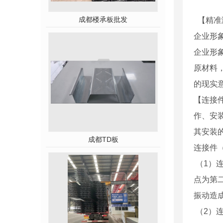
成都楼承板批发
【精准
企业形
企业形
原材料
的现实
【连接
作、安
其安装
成都TD板
连接件
（1）
点为第
振动造
（2）