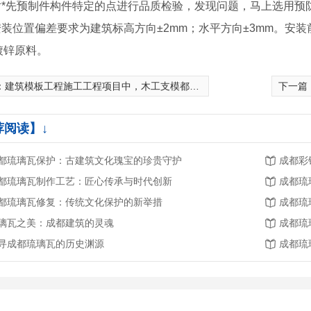
对*先预制件构件特定的点进行品质检验，发现问题，马上选用
安装位置偏差要求为建筑标高方向±2mm；水平方向±3mm。安
镀锌原料。
：
建筑模板工程施工工程项目中，木工支模都务必留意哪些细节？
下一篇
荐阅读】↓
都琉璃瓦保护：古建筑文化瑰宝的珍贵守护
成都彩
都琉璃瓦制作工艺：匠心传承与时代创新
成都琉
都琉璃瓦修复：传统文化保护的新举措
成都琉
璃瓦之美：成都建筑的灵魂
成都琉
寻成都琉璃瓦的历史渊源
成都琉