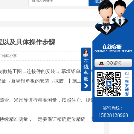
搜索
程以及具体操作步骤
二维码分享
在
QQ咨询
线
制做施工图→连接件的安装→ 幕墙铝单板的生
客
扫
一
服
证→幕墙铝单板的安装→抹胶 【 施工施工放
扫
更
精
彩
机墨盒、米尺等进行精准测量，按照住户、规划
咨询热线：
15828128968
要持续精准测量，一定要保证精确定位精确，实