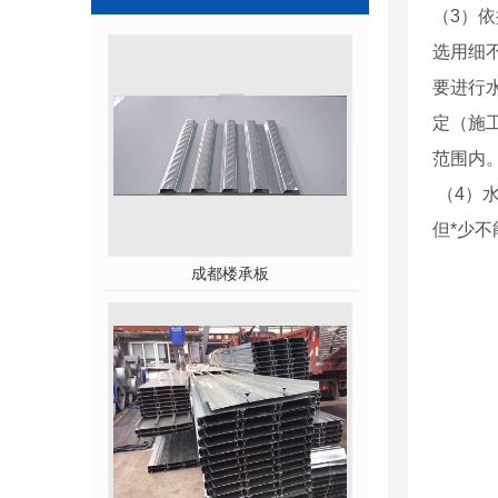
（3）
选用细
要进行
定（施
范围内
（4）
但*少
成都楼承板