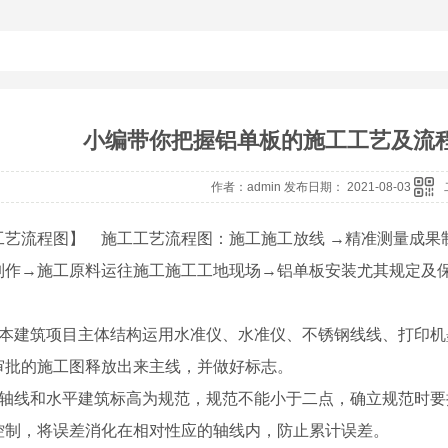
小编带你把握铝单板的施工工艺及流
作者：admin 发布日期： 2021-08-03
工艺流程图】 施工工艺流程图：施工施工放线 →精准测量成果
制作→施工原料运往施工施工工地现场→铝单板安装尤其规定及保
对本建筑项目主体结构运用水准仪、水准仪、不锈钢线线、打印
审批的施工图释放出来主线，并做好标志。
以轴线和水平建筑标高为规范，规范不能小于二点，确立规范时
控制，将误差消化在相对性应的轴线内，防止累计误差。