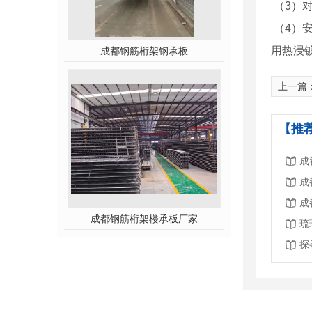
（3）
（4）
用热浸
成都钢筋桁架钢承板
上一篇
【推
成
成
成
成都钢筋桁架楼承板厂家
琉
探