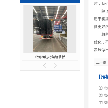
时，我
除
用于桥
供更好
总
优化，
发展做
板
成都钢筋桁架钢承板
成都钢筋桁架
上一篇
【推
成
成
成