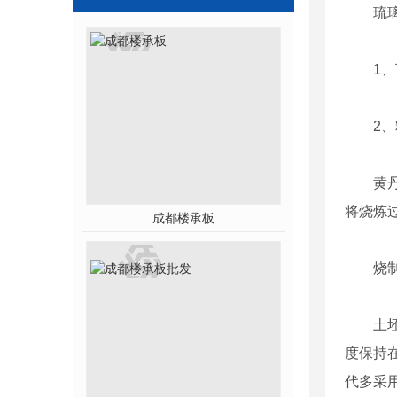
琉
1
2
黄
将烧炼
成都楼承板
烧
土
度保持
代多采