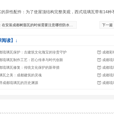
富的异性配件：为了使屋顶结构完整美观，西式琉璃瓦带有14种
：
在安装成都树脂瓦的时候需要注意哪些防水细节
下一篇
荐阅读】↓
都琉璃瓦保护：古建筑文化瑰宝的珍贵守护
成都彩
都琉璃瓦制作工艺：匠心传承与时代创新
成都琉
都琉璃瓦修复：传统文化保护的新举措
成都琉
璃瓦之美：成都建筑的灵魂
成都琉
寻成都琉璃瓦的历史渊源
成都琉