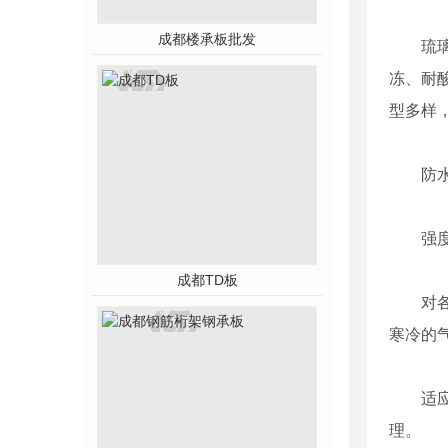
成都楼承板批发
琉
冻、耐
型多样
防
强
成都TD板
对
寒冷的
适
理。