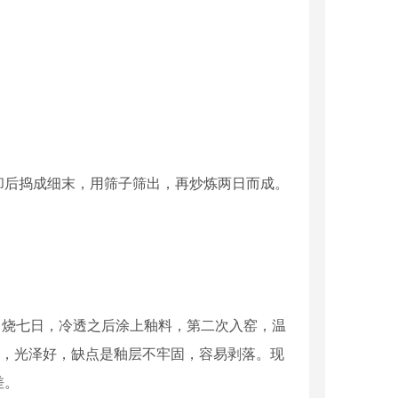
却后捣成细末，用筛子筛出，再炒炼两日而成。
间，烧七日，冷透之后涂上釉料，第二次入窑，温
鲜艳，光泽好，缺点是釉层不牢固，容易剥落。现
差。