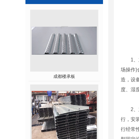
1
场操作
成都楼承板
造，设
度、湿
2
行，安
行经常