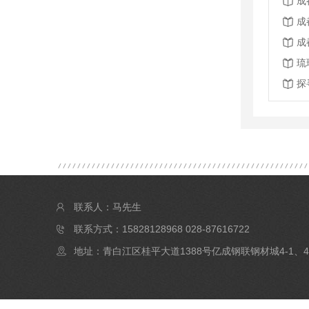
成
成
成
琉
探
联系人：马先生
联系方式：15828128968 028-87616722
地址：青白江区桂平大道1388号亿成钢联钢材城4-1、4