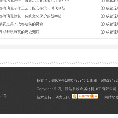
都琉璃瓦保护：古建筑文化瑰宝的珍贵守护
成都彩
都琉璃瓦制作工艺：匠心传承与时代创新
成都琉
都琉璃瓦修复：传统文化保护的新举措
成都琉
璃瓦之美：成都建筑的灵魂
成都琉
寻成都琉璃瓦的历史渊源
成都琉
备案号：
蜀ICP备19007959号-1
邮箱：59529472
Copyright © 四川腾达君诚金属材料加工有限公司
-2号
技术支持：
动力无限
网站地