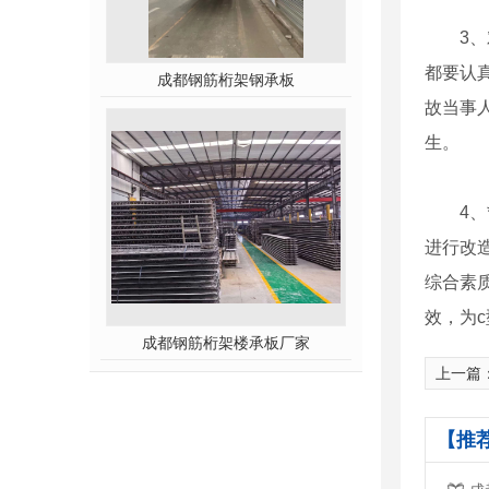
3
都要认
成都钢筋桁架钢承板
故当事
生。
4
进行改
综合素
效，为
成都钢筋桁架楼承板厂家
上一篇
【推