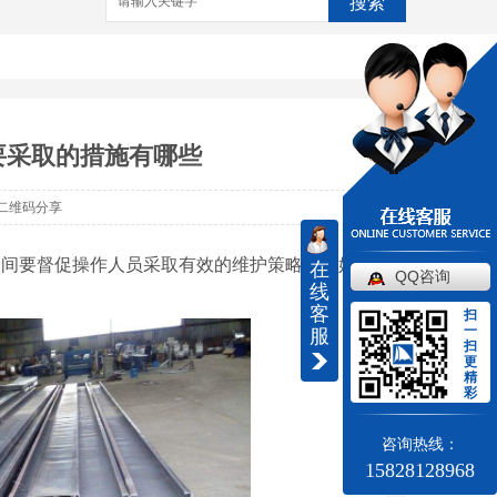
搜索
要采取的措施有哪些
二维码分享
期间要督促操作人员采取有效的维护策略，做好
在
QQ咨询
线
客
扫
一
服
扫
更
精
彩
咨询热线：
15828128968